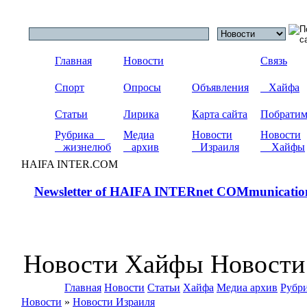
Главная
Новости
Связь
Спорт
Опросы
Объявления
Хайфа
Статьи
Лирика
Карта сайта
Побрати
Рубрика
Медиа
Новости
Новости
жизнелюб
архив
Израиля
Хайфы
HAIFA INTER.COM
Newsletter of HAIFA INTERnet COMmunicatio
Новости Хайфы Новости
Главная
Новости
Статьи
Хайфа
Медиа архив
Рубр
Новости
»
Новости Израиля